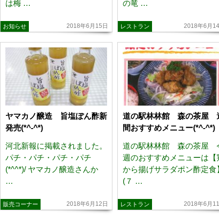
は梅 …
の竜 …
2018年6月15日
2018年6月1
お知らせ
レストラン
ヤマカノ醸造 旨塩ぽん酢新
道の駅林林館 森の茶屋 
発売(*^-^*)
間おすすめメニュー(*^-^*)
河北新報に掲載されました。
道の駅林林館 森の茶屋 
パチ・パチ・パチ・パチ
週のおすすめメニューは【
(*^^*)/ ヤマカノ醸造さんか
から揚げサラダポン酢定食
…
(７ …
2018年6月12日
2018年6月1
販売コーナー
レストラン