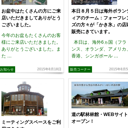
お盆中はたくさんの方にご来
本日８月５日は海外ボラン
店いただきましてありがとう
ィアのチーム：フォーフレ
ございました。
ズの方々が「かき氷」の店
販売にきています。
今年のお盆もたくさんのお客
様にご来店いただきました。
本日は、海外6ヵ国（フラ
ありがとうございました。ま
ンス、オランダ、アメリカ
た …
香港、シンガポール …
2015年8月18日
2015年8月
お知らせ
販売コーナー
道の駅林林館・WEBサイト
オープン！
ミーティングスペースをご利