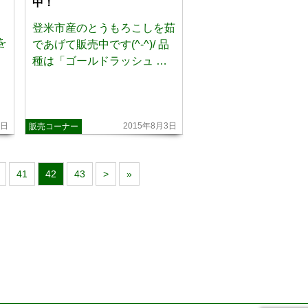
中！
登米市産のとうもろこしを茹
を
であげて販売中です(^-^)/ 品
種は「ゴールドラッシュ …
3日
2015年8月3日
販売コーナー
41
42
43
>
»