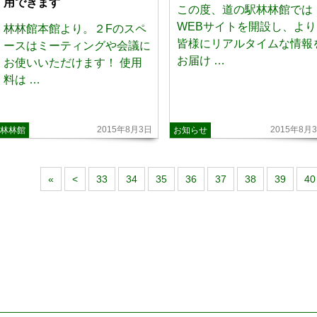
用できます
この度、道の駅林林館では
WEBサイトを開設し、より
林林館本館より。２Fのスペ
皆様にリアルタイムな情報
ースはミーティングや会議に
お届け …
お使いいただけます！ 使用
料は …
2015年8月3日
2015年8月
林林館
お知らせ
«
<
33
34
35
36
37
38
39
40