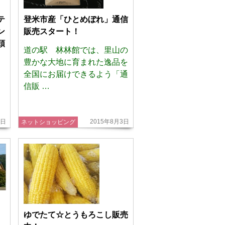
登米市産「ひとめぼれ」通信
テ
販売スタート！
ン
頭
道の駅 林林館では、里山の
豊かな大地に育まれた逸品を
全国にお届けできるよう「通
信販 …
、
5日
2015年8月3日
ネットショッピング
ゆでたて☆とうもろこし販売