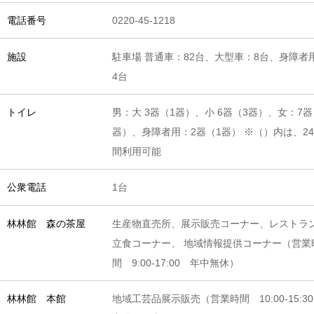
0220-45-1218
電話番号
駐車場 普通車：82台、大型車：8台、身障者
施設
4台
男：大 3器（1器）、小 6器（3器）、女：7器
トイレ
器）、身障者用：2器（1器） ※（）内は、2
間利用可能
1台
公衆電話
生産物直売所、展示販売コーナー、レストラ
林林館 森の茶屋
立食コーナー、 地域情報提供コーナー（営業
間 9:00-17:00 年中無休）
地域工芸品展示販売（営業時間 10:00-15:
林林館 本館