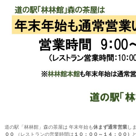
道の駅「林林館」森の茶屋は 年末年始も
休まず通常営業
し
００
（レストランの営業時間は
１０：００～１４：００）