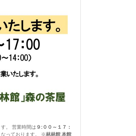
ます。 営業時間は
９:００～１７：
となっております。 ※
林林館 本館