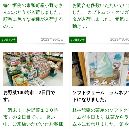
毎年恒例の東和町産小野寺さ
お問合せ多数いただいてい
んのぶどうが入荷しました。
した、 カブトムシ・クワガ
順番に色々な品種が入荷する
タが入荷しました。 元気に
の …
動き …
2023年9月1日
2023年8月
お知らせ
お知らせ
お野菜100均市 2日目で
ソフトクリーム ラムネソ
す。
トになりました。
「週末！！お野菜１００均
林林館森の茶屋のソフトク
市」の２日目です。 暑い
ームが本日より 抹茶からラ
中、ご来店いただいたお客様
ムネに変わりました。 鮮や