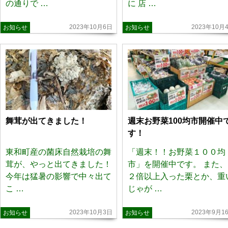
の通りで …
に 店 …
2023年10月6日
2023年10月
お知らせ
お知らせ
舞茸が出てきました！
週末お野菜100均市開催中
す！
東和町産の菌床自然栽培の舞
「週末！！お野菜１００均
茸が、やっと出てきました！
市」を開催中です。 また、
今年は猛暑の影響で中々出て
２倍以上入った栗とか、重
こ …
じゃが …
2023年10月3日
2023年9月1
お知らせ
お知らせ