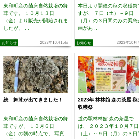
東和町産の菌床自然栽培の舞
本日より開催の秋の収穫祭
茸です。 １０月１３日
すが、 ７日（土）～９日
（金）より販売が開始されま
（月）の３日間のみの緊急
したが、 …
画があ …
2023年10月15日
2023年10月
お知らせ
お知らせ
続 舞茸が出てきました！
2023年 林林館 森の茶屋 秋
収穫祭
東和町産の菌床自然栽培の舞
道の駅林林館 森の茶屋で
茸ですが、 １０月６日
は、 ２０２３年１０月７日
（金）の朝の時点で、 写真
（土）～９日（月）の３日