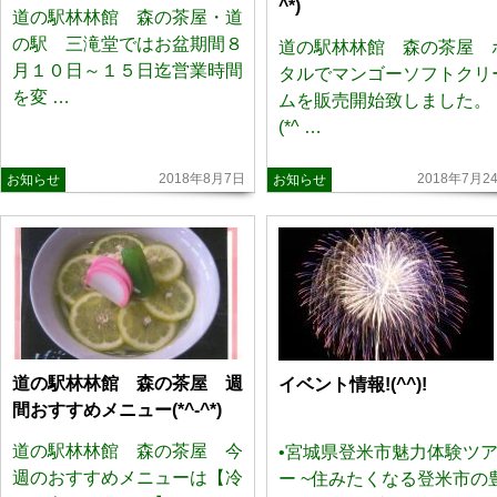
^*)
道の駅林林館 森の茶屋・道
の駅 三滝堂ではお盆期間８
道の駅林林館 森の茶屋 
月１０日～１５日迄営業時間
タルでマンゴーソフトクリ
を変 …
ムを販売開始致しました。
(*^ …
2018年8月7日
2018年7月2
お知らせ
お知らせ
道の駅林林館 森の茶屋 週
イベント情報!(^^)!
間おすすめメニュー(*^-^*)
道の駅林林館 森の茶屋 今
•宮城県登米市魅力体験ツ
週のおすすめメニューは【冷
ー ~住みたくなる登米市の