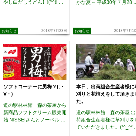
やし白だしうどん】!(^^)! …
かな夏～ 平成30年７月28 
2018年7月23日
2018年7月1
お知らせ
お知らせ
ソフトコーナーに男梅？(;・
本日、出荷組合生産者様に
∀・)
刈りと花植えをして頂きま
た。
道の駅林林館 森の茶屋から
新商品ソフトクリーム販売開
道の駅林林館 森の茶屋 出
始 NISSEIさんとノーベル …
荷組合生産者様に草刈りを
ていただきました。(*^_^* 