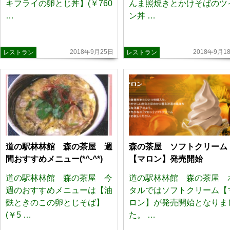
キフライの卵とじ丼】(￥760
んま照焼きとかけそばのツ
…
ン丼 …
2018年9月25日
2018年9月1
レストラン
レストラン
道の駅林林館 森の茶屋 週
森の茶屋 ソフトクリーム
間おすすめメニュー(*^-^*)
【マロン】発売開始
道の駅林林館 森の茶屋 今
道の駅林林館 森の茶屋 
週のおすすめメニューは【油
タルではソフトクリーム【
麩ときのこの卵とじそば】
ロン】が発売開始となりま
(￥5 …
た。 …