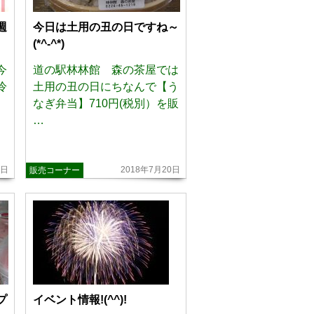
週
今日は土用の丑の日ですね～
(*^-^*)
今
道の駅林林館 森の茶屋では
冷
土用の丑の日にちなんで【う
なぎ弁当】710円(税別）を販
…
3日
2018年7月20日
販売コーナー
プ
イベント情報!(^^)!