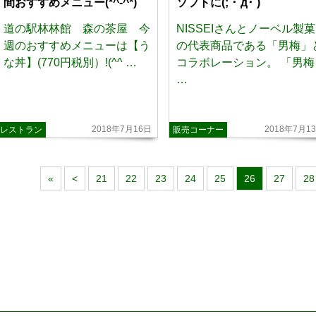
間おすすめメニュー(*^-^*)
ソフトに(; ･`д･´)
道の駅林林館 森の茶屋 今
NISSEIさんとノーベル製菓
週のおすすめメニューは【う
の代表商品である「男梅」
な丼】(770円税別）!(^^ …
コラボレーション。 「男梅
…
2018年7月16日
2018年7月1
レストラン
販売コーナー
«
<
21
22
23
24
25
26
27
28